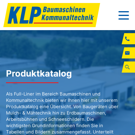
Produktkatalog
Als Full-Liner im Bereich Baumaschinen und
Kommunaltechnik bieten wir Ihnen hier mit unserem
Produktkatalog eine Übersicht. Von Baugeräten über
Mulch- & Mähtechnik hin zu Erdbaumaschinen,
Arbeitsbühnen und Schneeschildern. Die
wichtigsten Grundinformationen finden Sie in
Tabellen und Bildern zusammengefasst. Unterteilt