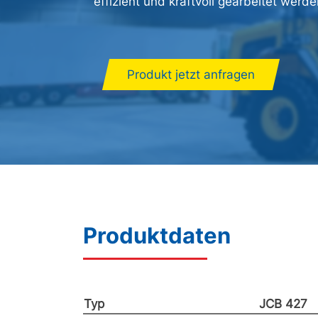
effizient und kraftvoll gearbeitet werde
Produkt jetzt anfragen
Produktdaten
Typ
JCB 427