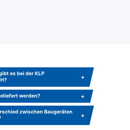
ibt es bei der KLP
bH?
eliefert werden?
terschied zwischen Baugeräten
?