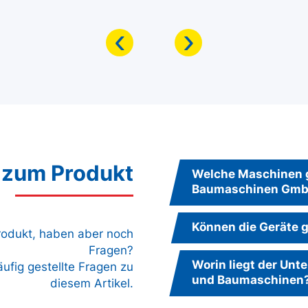
‹
›
 zum Produkt
Welche Maschinen g
Baumaschinen Gm
Können die Geräte g
Produkt, haben aber noch
Fragen?
Worin liegt der Un
äufig gestellte Fragen zu
und Baumaschinen
diesem Artikel.