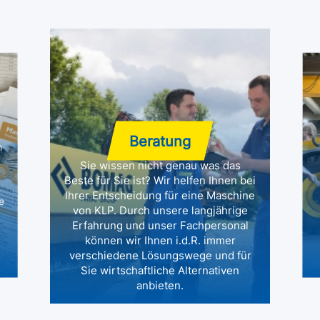
Beratung
n
Sie wissen nicht genau was das
Beste für Sie ist? Wir helfen Ihnen bei
Ihrer Entscheidung für eine Maschine
e
von KLP. Durch unsere langjährige
Erfahrung und unser Fachpersonal
können wir Ihnen i.d.R. immer
verschiedene Lösungswege und für
Sie wirtschaftliche Alternativen
anbieten.