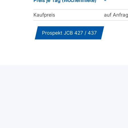
Preis je Tag (Wochenmiete)
-
Kaufpreis
auf Anfra
Prospekt JCB 427 / 437