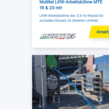
Multitel LKW-Arbeitsbühne MTE
16 & 23 mtr
LKW-Arbetisbühne der 3,5-to-Klasse für
schnellen Einsatz im direkten Umfeld.
Mehr lesen