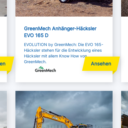
GreenMech Anhänger-Häcksler
EVO 165 D
EVOLUTION by GreenMech: Die EVO 165-
Häcksler stehen für die Entwicklung eines
Häcksler mit allem Know How von
GreenMech.
Mehr lesen
Me