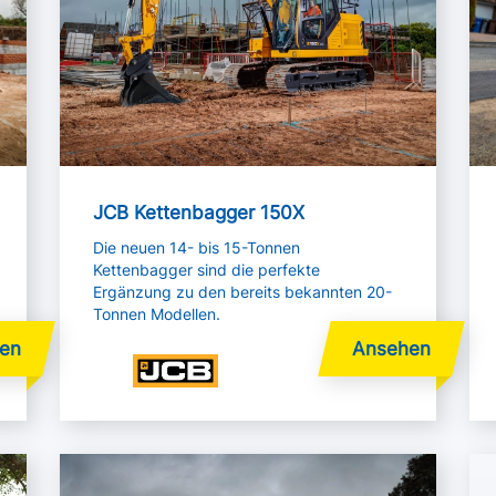
JCB Kettenbagger 150X
Die neuen 14- bis 15-Tonnen
Kettenbagger sind die perfekte
Ergänzung zu den bereits bekannten 20-
Tonnen Modellen.
Mehr lesen
Me