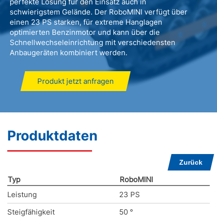
perfekte Lösung für den Einsatz auch in
schwierigstem Gelände. Der RoboMINI verfügt über
einen 23 PS starken, für extreme Hanglagen
optimierten Benzinmotor und kann über die
Schnellwechseleinrichtung mit verschiedensten
Anbaugeräten kombiniert werden.
Produkt jetzt anfragen
Produktdaten
Zurück
Typ
RoboMINI
Leistung
23 PS
Steigfähigkeit
50 °