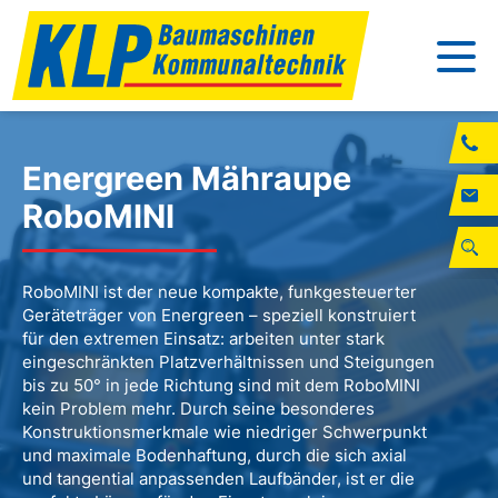
Energreen Mähraupe
RoboMINI
RoboMINI ist der neue kompakte, funkgesteuerter
Geräteträger von Energreen – speziell konstruiert
für den extremen Einsatz: arbeiten unter stark
eingeschränkten Platzverhältnissen und Steigungen
bis zu 50° in jede Richtung sind mit dem RoboMINI
kein Problem mehr. Durch seine besonderes
Konstruktionsmerkmale wie niedriger Schwerpunkt
und maximale Bodenhaftung, durch die sich axial
und tangential anpassenden Laufbänder, ist er die