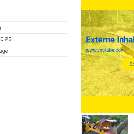
g
50 PS
rage