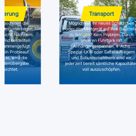
tierung
Transport
Sie haben selbst nicht die
 Maschinen die
Möglichkeit Ihr neues Schätzchen
ssen unterliegen
oder das Mietgerät auf Ihre Baustell
chsicht. Nachdem
zu bringen? Kein Problem. Durch
 und bestellten
unseren Fuhrpark mit
usammengefügt
Anhängergespannen, 4-Achs
 ein Probleauf
Spezial-LKW oder Sattelaufliegern
urde, wird die
und Subunternehmern sind wir
undenübergabe
jederzeit bereit sämtliche Kapazität
esichtet.
voll auszuschöpfen.