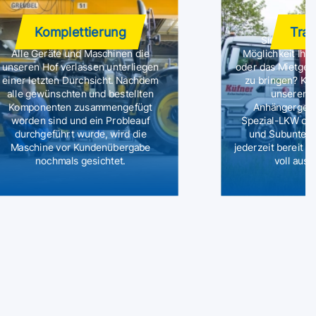
Komplettierung
Tran
Sie haben se
Alle Geräte und Maschinen die
Möglichkeit Ihr
unseren Hof verlassen unterliegen
oder das Mietgerä
einer letzten Durchsicht. Nachdem
zu bringen? Ke
alle gewünschten und bestellten
unseren F
Komponenten zusammengefügt
Anhängerges
worden sind und ein Probleauf
Spezial-LKW ode
durchgeführt wurde, wird die
und Subuntern
Maschine vor Kundenübergabe
jederzeit bereit s
nochmals gesichtet.
voll aus