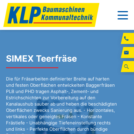
SIMEX Teerfräse
Die für Fräsarbeiten definierter Breite auf harten
und festen Oberflächen entwickelten Baggerfräsen
PLB und PHD tragen Asphalt-, Zement- und
Estrichschichten zur Vorbereitung auf den
Kanalaushub sauber ab und heben die beschädigten
Oberflächen zwecks Sanierung aus. - Horizontales,
vertikales oder geneigtes Fräsen - Konstante
Frästiefe - Unabhängige Tiefeneinstellung rechts
und links - Perfekte Oberflächen durch bündige