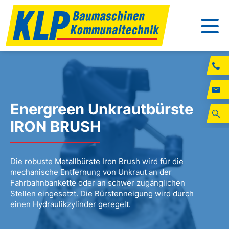
Energreen Unkrautbürste
IRON BRUSH
Die robuste Metallbürste Iron Brush wird für die
mechanische Entfernung von Unkraut an der
Fahrbahnbankette oder an schwer zugänglichen
Stellen eingesetzt. Die Bürstenneigung wird durch
einen Hydraulikzylinder geregelt.