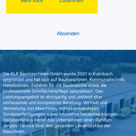
Die KLP Baumaschinen GmbH wurde 2001 in Kulmbach
gegründet und hat sich auf Baumaschinen, Kommunaltechnik,
Hebebühnen, Zubehör für die Baubranche sowie die
professionelle Grünflächenpflege spezialisiert. Das
Leistungsangebot ist einzigartig und umfasst eine
umfassende und kompetente Beratung, Vertrieb und
Vermietung von Maschinen, Individualisierungen,
Sonderanfertigungen sowie innovative Neuentwicklungen.
Darüber hinaus bietet das Unternehmen einen Rundum-
sorglos-Service über den gesamten Lebenszyklus der
Maschinen.