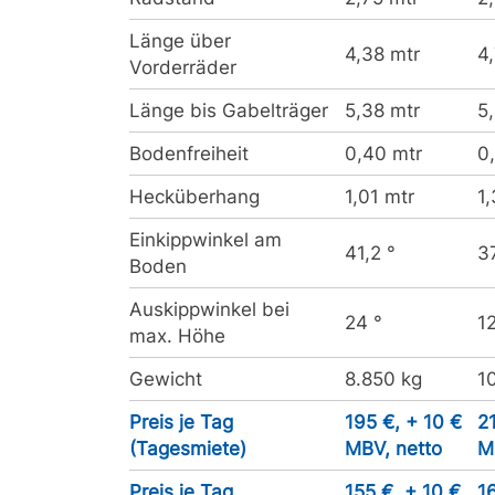
Länge über
4,38 mtr
4
Vorderräder
Länge bis Gabelträger
5,38 mtr
5
Bodenfreiheit
0,40 mtr
0
Hecküberhang
1,01 mtr
1
Einkippwinkel am
41,2 °
3
Boden
Auskippwinkel bei
24 °
12
max. Höhe
Gewicht
8.850 kg
1
Preis je Tag
195 €, + 10 €
2
(Tagesmiete)
MBV, netto
M
Preis je Tag
155 €, + 10 €
1