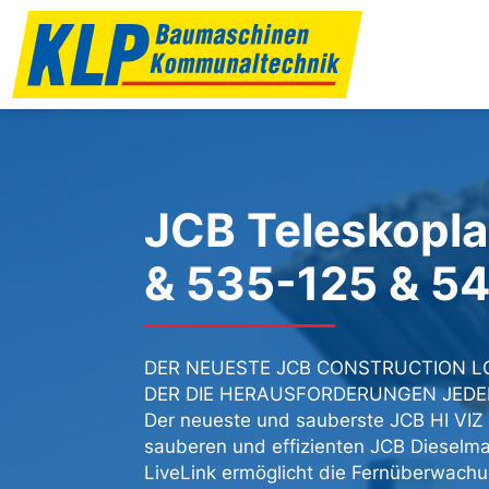
JCB Teleskopl
& 535-125 & 5
DER NEUESTE JCB CONSTRUCTION LO
DER DIE HERAUSFORDERUNGEN JEDE
Der neueste und sauberste JCB HI VIZ 
sauberen und effizienten JCB Dieselma
LiveLink ermöglicht die Fernüberwachun