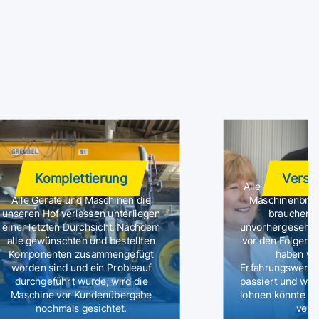
Komplettierung
Versi
Alle unsere Mie
Alle Geräte und Maschinen die
Maschinenbruch
unseren Hof verlassen unterliegen
brauchen s
einer letzten Durchsicht. Nachdem
unvorhergesehene
alle gewünschten und bestellten
vor den Folgen f
Komponenten zusammengefügt
haben wir
worden sind und ein Probleauf
Erfahrungswerte
durchgeführt wurde, wird die
passiert und wan
Maschine vor Kundenübergabe
lohnen könnte I
nochmals gesichtet.
vers