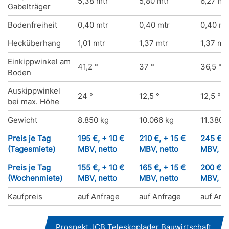
5,38 mtr
5,80 mtr
6,27 mt
Gabelträger
Bodenfreiheit
0,40 mtr
0,40 mtr
0,40 mt
Hecküberhang
1,01 mtr
1,37 mtr
1,37 mt
Einkippwinkel am
41,2 °
37 °
36,5 °
Boden
Auskippwinkel
24 °
12,5 °
12,5 °
bei max. Höhe
Gewicht
8.850 kg
10.066 kg
11.380 
Preis je Tag
195 €, + 10 €
210 €, + 15 €
245 €, 
(Tagesmiete)
MBV, netto
MBV, netto
MBV, ne
Preis je Tag
155 €, + 10 €
165 €, + 15 €
200 €, 
(Wochenmiete)
MBV, netto
MBV, netto
MBV, ne
Kaufpreis
auf Anfrage
auf Anfrage
auf Anf
Prospekt JCB Teleskoplader Bauwirtschaft