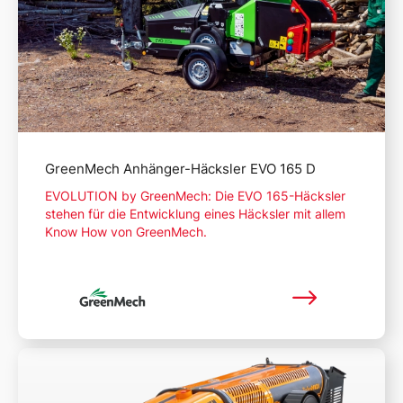
GreenMech Anhänger-Häcksler EVO 165 D
EVOLUTION by GreenMech: Die EVO 165-Häcksler
stehen für die Entwicklung eines Häcksler mit allem
Know How von GreenMech.
Mehr lesen