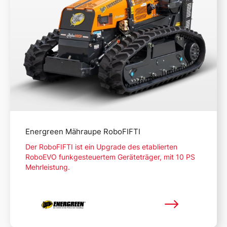
Energreen Mähraupe RoboFIFTI
Der RoboFIFTI ist ein Upgrade des etablierten
RoboEVO funkgesteuertem Geräteträger, mit 10 PS
Mehrleistung.