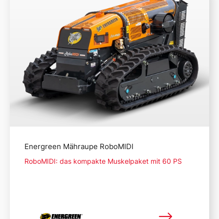
Energreen Mähraupe RoboMIDI
RoboMIDI: das kompakte Muskelpaket mit 60 PS