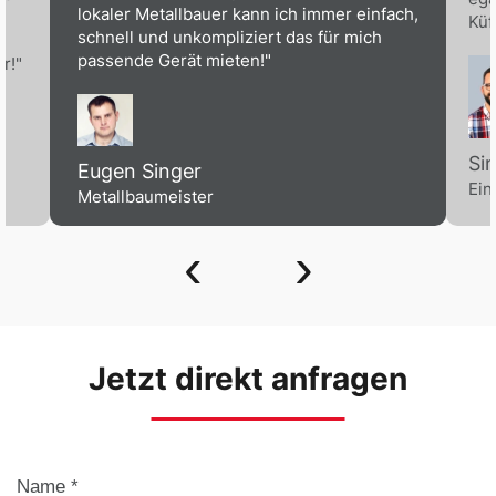
lokaler Metallbauer kann ich immer einfach,
Küf
schnell und unkompliziert das für mich
passende Gerät mieten!"
r!"
Si
Eugen Singer
Ein
Metallbaumeister
‹
›
Jetzt direkt anfragen