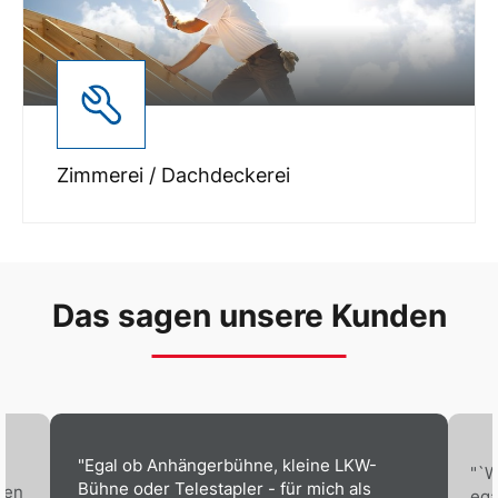
Zimmerei / Dachdeckerei
Das sagen unsere Kunden
"Egal ob Anhängerbühne, kleine LKW-
"`W
Bühne oder Telestapler - für mich als
ben
ega