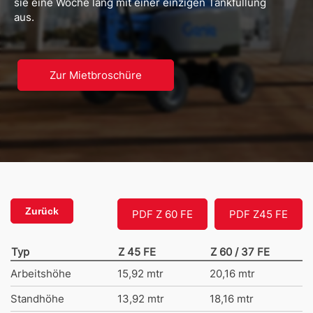
sie eine Woche lang mit einer einzigen Tankfüllung
aus.
Zur Mietbroschüre
Zurück
PDF Z 60 FE
PDF Z45 FE
Typ
Z 45 FE
Z 60 / 37 FE
Arbeitshöhe
15,92 mtr
20,16 mtr
Standhöhe
13,92 mtr
18,16 mtr