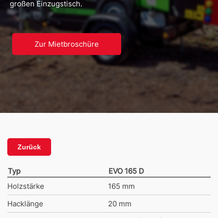
großen Einzugstisch.
Zur Mietbroschüre
Zurück
Typ
EVO 165 D
Holzstärke
165 mm
Hacklänge
20 mm