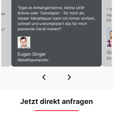
"Egal ob Anhängerbühne, kleine LKW-
"`W
Bühne oder Telestapler - für mich als
ben
ega
lokaler Metallbauer kann ich immer einfach,
Küf
schnell und unkompliziert das für mich
passende Gerät mieten!"
r!"
Si
Eugen Singer
Ein
Metallbaumeister
‹
›
Jetzt direkt anfragen