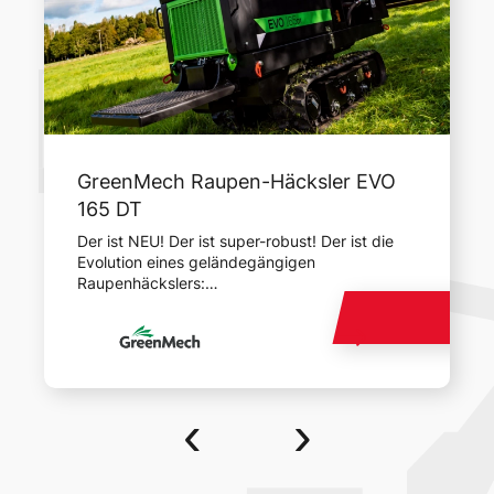
GreenMech Raupen-Häcksler EVO
165 DT
Der ist NEU! Der ist super-robust! Der ist die
Evolution eines geländegängigen
Raupenhäckslers:
der neue GreenMech EVO 165 DT Raupen-
Häcksler!
‹
›