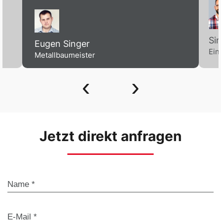
Si
Eugen Singer
Ein
Metallbaumeister
‹
›
Jetzt direkt anfragen