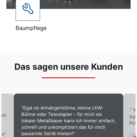
Baumpflege
Das sagen unsere Kunden
"Egal ob Anhängerbühne, kleine LKW-
"`W
Bühne oder Telestapler - für mich als
ben
ega
lokaler Metallbauer kann ich immer einfach,
Küf
schnell und unkompliziert das für mich
passende Gerät mieten!"
r!"