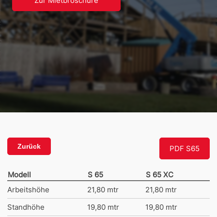
Zur Mietbroschüre
Zurück
PDF S65
Modell
S 65
S 65 XC
Arbeitshöhe
21,80 mtr
21,80 mtr
Standhöhe
19,80 mtr
19,80 mtr