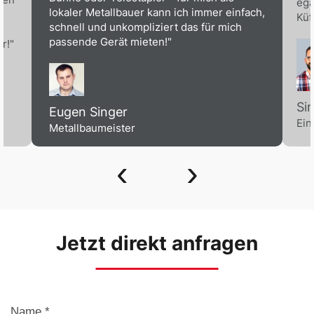
ega
lokaler Metallbauer kann ich immer einfach,
Küf
schnell und unkompliziert das für mich
passende Gerät mieten!"
r!"
Si
Eugen Singer
Ein
Metallbaumeister
‹
›
Jetzt direkt anfragen