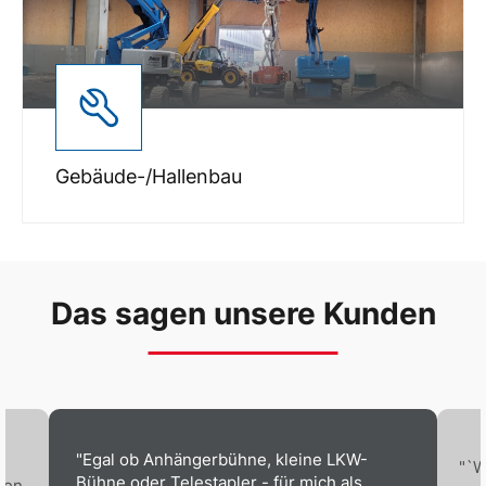
Gebäude-/Hallenbau
Das sagen unsere Kunden
"Egal ob Anhängerbühne, kleine LKW-
"`W
Bühne oder Telestapler - für mich als
ben