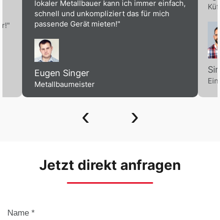
lokaler Metallbauer kann ich immer einfach,
Küf
schnell und unkompliziert das für mich
passende Gerät mieten!"
r!"
Si
Eugen Singer
Ein
Metallbaumeister
‹
›
Jetzt direkt anfragen