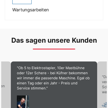
Wartungsarbeiten
Das sagen unsere Kunden
"Ob 5 to Elektrostapler, 10er Mastbühne
oder 12er Schere - bei Küfner bekommen
"Da
wir immer die passende Maschine. Egal ob
ver
einen Tag oder ein Jahr - Preis und
nen
Sch
Service stimmen."
wen