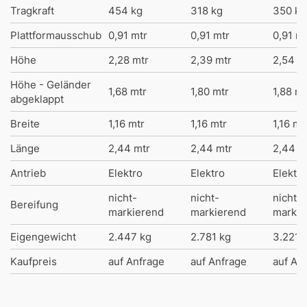
Tragkraft
454 kg
318 kg
350 kg
Plattformausschub
0,91 mtr
0,91 mtr
0,91 mt
Höhe
2,28 mtr
2,39 mtr
2,54 m
Höhe - Geländer
1,68 mtr
1,80 mtr
1,88 mt
abgeklappt
Breite
1,16 mtr
1,16 mtr
1,16 mt
Länge
2,44 mtr
2,44 mtr
2,44 m
Antrieb
Elektro
Elektro
Elektro
nicht-
nicht-
nicht-
Bereifung
markierend
markierend
markie
Eigengewicht
2.447 kg
2.781 kg
3.221 
Kaufpreis
auf Anfrage
auf Anfrage
auf An