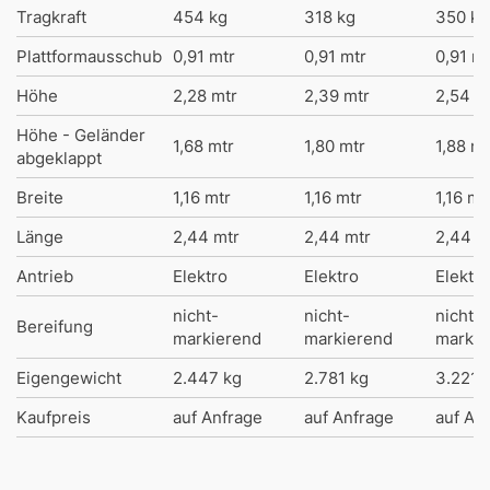
Tragkraft
454 kg
318 kg
350 kg
Plattformausschub
0,91 mtr
0,91 mtr
0,91 mt
Höhe
2,28 mtr
2,39 mtr
2,54 m
Höhe - Geländer
1,68 mtr
1,80 mtr
1,88 mt
abgeklappt
Breite
1,16 mtr
1,16 mtr
1,16 mt
Länge
2,44 mtr
2,44 mtr
2,44 m
Antrieb
Elektro
Elektro
Elektro
nicht-
nicht-
nicht-
Bereifung
markierend
markierend
markie
Eigengewicht
2.447 kg
2.781 kg
3.221 
Kaufpreis
auf Anfrage
auf Anfrage
auf An