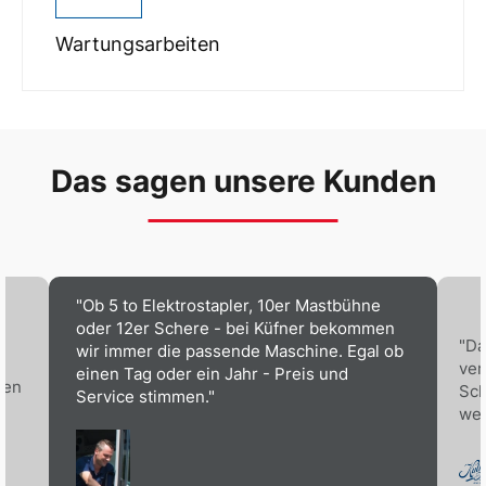
Wartungsarbeiten
Das sagen unsere Kunden
"Ob 5 to Elektrostapler, 10er Mastbühne
oder 12er Schere - bei Küfner bekommen
"Da
wir immer die passende Maschine. Egal ob
ver
einen Tag oder ein Jahr - Preis und
nen
Sch
Service stimmen."
wen