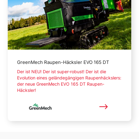
GreenMech Raupen-Häcksler EVO 165 DT
Der ist NEU! Der ist super-robust! Der ist die
Evolution eines geländegängigen Raupenhäckslers:
der neue GreenMech EVO 165 DT Raupen-
Häcksler!