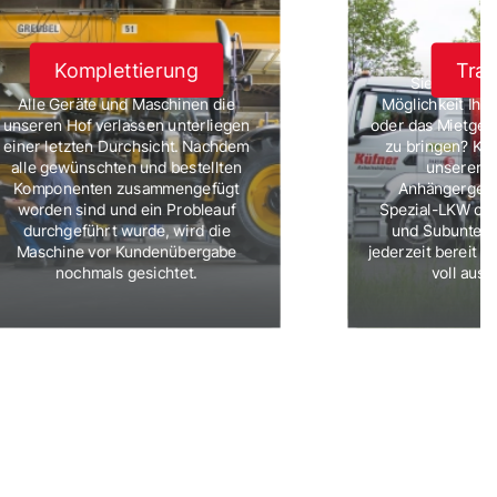
Komplettierung
Tran
Sie haben se
Alle Geräte und Maschinen die
Möglichkeit Ihr
unseren Hof verlassen unterliegen
oder das Mietgerä
einer letzten Durchsicht. Nachdem
zu bringen? Ke
alle gewünschten und bestellten
unseren F
Komponenten zusammengefügt
Anhängerges
worden sind und ein Probleauf
Spezial-LKW ode
durchgeführt wurde, wird die
und Subuntern
Maschine vor Kundenübergabe
jederzeit bereit s
nochmals gesichtet.
voll aus