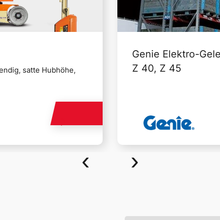
Genie Elektro-Gel
Z 40, Z 45
ndig, satte Hubhöhe,
‹
›