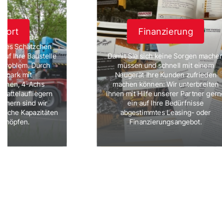
sport
Finanzierung
bst nicht die
neues Schätzchen
auf Ihre Baustelle
Damit Sie sich keine Sorgen mache
 Problem. Durch
müssen und schnell mit einem
hrpark mit
Neugerät Ihre Kunden zufrieden
nnen, 4-Achs
machen können: Wir unterbreiten
Sattelaufliegern
Ihnen mit Hilfe unserer Partner gern
hmern sind wir
ein auf Ihre Bedürfnisse
mtliche Kapazitäten
abgestimmtes Leasing- oder
schöpfen.
Finanzierungsangebot.