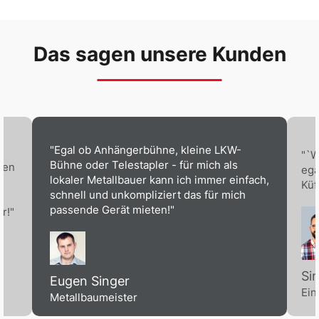
Das sagen unsere Kunden
"Egal ob Anhängerbühne, kleine LKW-
"`W
Bühne oder Telestapler - für mich als
ben
ega
lokaler Metallbauer kann ich immer einfach,
Küf
schnell und unkompliziert das für mich
passende Gerät mieten!"
r!"
Si
Eugen Singer
Ein
Metallbaumeister