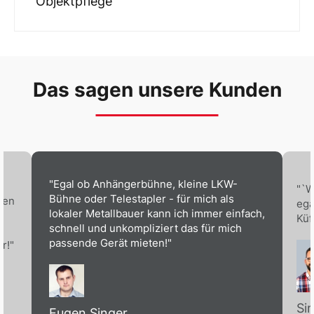
Objektpflege
Das sagen unsere Kunden
"Egal ob Anhängerbühne, kleine LKW-
"`W
Bühne oder Telestapler - für mich als
ben
ega
lokaler Metallbauer kann ich immer einfach,
Küf
schnell und unkompliziert das für mich
passende Gerät mieten!"
r!"
Si
Eugen Singer