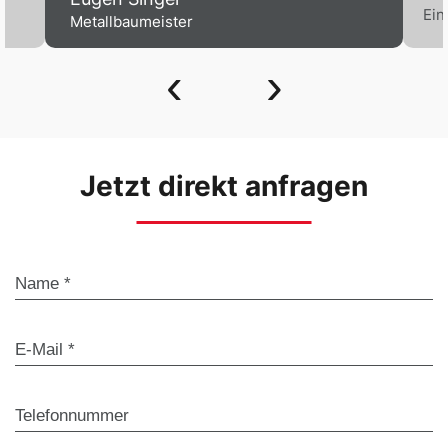
Ein
Metallbaumeister
‹
›
Jetzt direkt anfragen