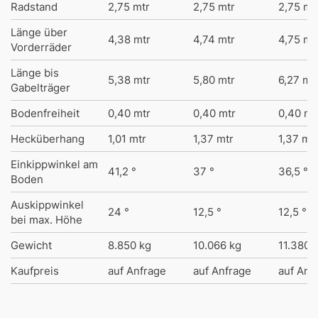
Radstand
2,75 mtr
2,75 mtr
2,75 mt
Länge über
4,38 mtr
4,74 mtr
4,75 mt
Vorderräder
Länge bis
5,38 mtr
5,80 mtr
6,27 mt
Gabelträger
Bodenfreiheit
0,40 mtr
0,40 mtr
0,40 mt
Hecküberhang
1,01 mtr
1,37 mtr
1,37 mt
Einkippwinkel am
41,2 °
37 °
36,5 °
Boden
Auskippwinkel
24 °
12,5 °
12,5 °
bei max. Höhe
Gewicht
8.850 kg
10.066 kg
11.380 
Kaufpreis
auf Anfrage
auf Anfrage
auf Anf