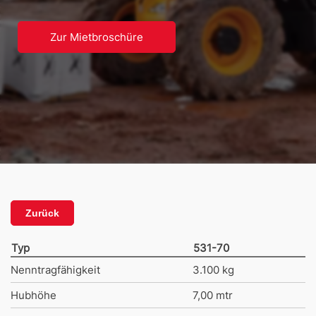
Zur Mietbroschüre
Zurück
Typ
531-70
Nenntragfähigkeit
3.100 kg
Hubhöhe
7,00 mtr