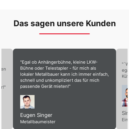
Das sagen unsere Kunden
"Egal ob Anhängerbühne, kleine LKW-
"`W
Bühne oder Telestapler - für mich als
ben
ega
lokaler Metallbauer kann ich immer einfach,
Küf
schnell und unkompliziert das für mich
passende Gerät mieten!"
r!"
Si
Eugen Singer
Ein
Metallbaumeister