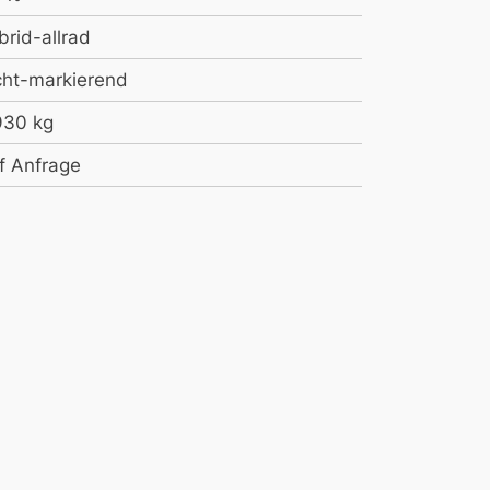
brid-allrad
cht-markierend
930 kg
f Anfrage