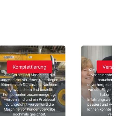
Komplettierung
Versi
Alle unsere Mie
Alle Geräte und Maschinen die
Maschinenbruch
unseren Hof verlassen unterliegen
brauchen s
einer letzten Durchsicht. Nachdem
unvorhergesehene
alle gewünschten und bestellten
vor den Folgen f
Komponenten zusammengefügt
haben wir
worden sind und ein Probleauf
Erfahrungswerte
durchgeführt wurde, wird die
passiert und wan
Maschine vor Kundenübergabe
lohnen könnte I
nochmals gesichtet.
vers