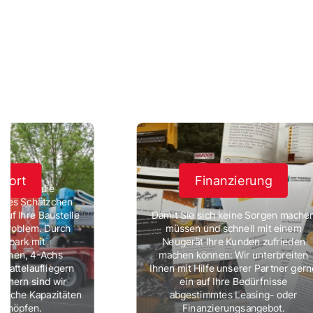
sport
Finanzierung
bst nicht die
neues Schätzchen
auf Ihre Baustelle
Damit Sie sich keine Sorgen mache
 Problem. Durch
müssen und schnell mit einem
hrpark mit
Neugerät Ihre Kunden zufrieden
nnen, 4-Achs
machen können: Wir unterbreiten
Sattelaufliegern
Ihnen mit Hilfe unserer Partner gern
hmern sind wir
ein auf Ihre Bedürfnisse
mtliche Kapazitäten
abgestimmtes Leasing- oder
schöpfen.
Finanzierungsangebot.