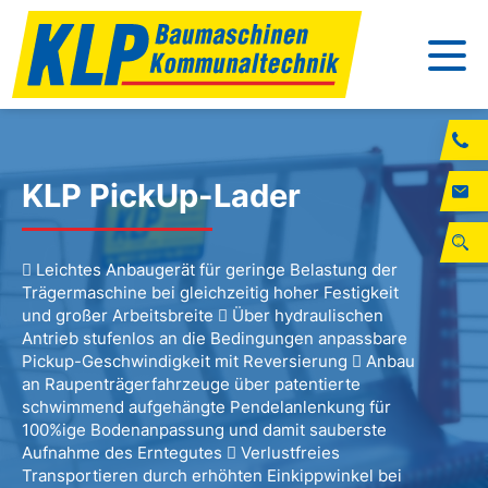
KLP PickUp-Lader
 Leichtes Anbaugerät für geringe Belastung der
Trägermaschine bei gleichzeitig hoher Festigkeit
und großer Arbeitsbreite  Über hydraulischen
Antrieb stufenlos an die Bedingungen anpassbare
Pickup-Geschwindigkeit mit Reversierung  Anbau
an Raupenträgerfahrzeuge über patentierte
schwimmend aufgehängte Pendelanlenkung für
100%ige Bodenanpassung und damit sauberste
Aufnahme des Erntegutes  Verlustfreies
Transportieren durch erhöhten Einkippwinkel bei