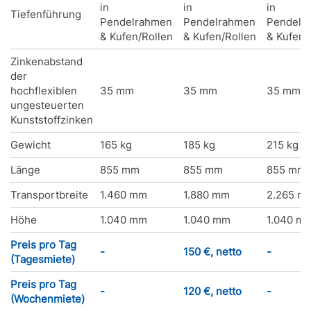
in
in
in
Tiefenführung
Pendelrahmen
Pendelrahmen
Pendelr
& Kufen/Rollen
& Kufen/Rollen
& Kufen/
Zinkenabstand
der
hochflexiblen
35 mm
35 mm
35 mm
ungesteuerten
Kunststoffzinken
Gewicht
165 kg
185 kg
215 kg
Länge
855 mm
855 mm
855 mm
Transportbreite
1.460 mm
1.880 mm
2.265 m
Höhe
1.040 mm
1.040 mm
1.040 m
Preis pro Tag
-
150 €, netto
-
(Tagesmiete)
Preis pro Tag
-
120 €, netto
-
(Wochenmiete)