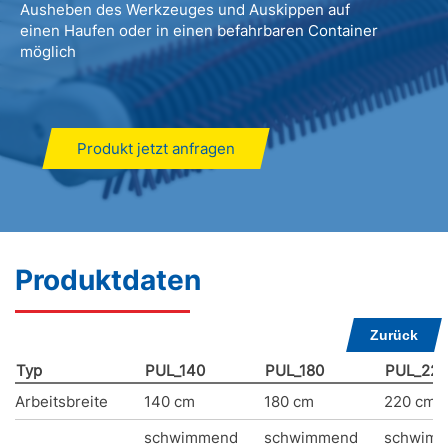
Ausheben des Werkzeuges und Auskippen auf
einen Haufen oder in einen befahrbaren Container
möglich
Produkt jetzt anfragen
Produktdaten
Zurück
Typ
PUL_140
PUL_180
PUL_220
Arbeitsbreite
140 cm
180 cm
220 cm
schwimmend
schwimmend
schwim