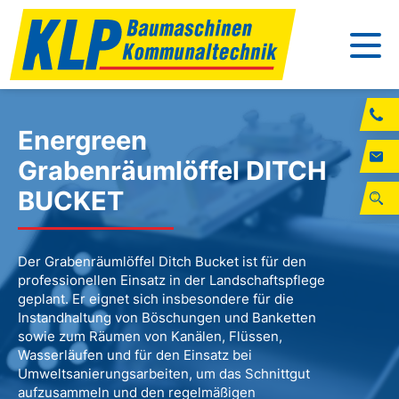
Energreen
Grabenräumlöffel DITCH
BUCKET
Der Grabenräumlöffel Ditch Bucket ist für den
professionellen Einsatz in der Landschaftspflege
geplant. Er eignet sich insbesondere für die
Instandhaltung von Böschungen und Banketten
sowie zum Räumen von Kanälen, Flüssen,
Wasserläufen und für den Einsatz bei
Umweltsanierungsarbeiten, um das Schnittgut
aufzusammeln und den regelmäßigen