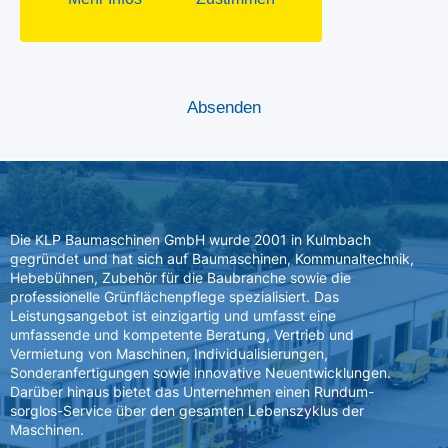
Die KLP Baumaschinen GmbH wurde 2001 in Kulmbach
gegründet und hat sich auf Baumaschinen, Kommunaltechnik,
Hebebühnen, Zubehör für die Baubranche sowie die
professionelle Grünflächenpflege spezialisiert. Das
Leistungsangebot ist einzigartig und umfasst eine
umfassende und kompetente Beratung, Vertrieb und
Vermietung von Maschinen, Individualisierungen,
Sonderanfertigungen sowie innovative Neuentwicklungen.
Darüber hinaus bietet das Unternehmen einen Rundum-
sorglos-Service über den gesamten Lebenszyklus der
Maschinen.